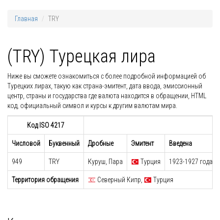
Главная
TRY
(TRY) Турецкая лира
Ниже вы сможете ознакомиться с более подробной информацией об
Турецких лирах, такую как страна-эмитент, дата ввода, эмиссионный
центр, страны и государства где валюта находится в обращении, HTML
код, официальный символ и курсы к другим валютам мира.
Код ISO 4217
Числовой
Буквенный
Дробные
Эмитент
Введена
949
TRY
Куруш, Пара
Турция
1923-1927 годах
Территория обращения
Северный Кипр,
Турция