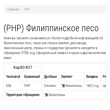
Главная
PHP
(PHP) Филиппинское песо
Ниже вы сможете ознакомиться с более подробной информацией об
Филиппинских песо, такую как страна-эмитент, дата ввода,
эмиссионный центр, страны и государства где валюта находится в
обращении, HTML код, официальный символ и курсы к другим валютам
мира.
Код ISO 4217
Числовой
Буквенный
Дробные
Эмитент
Введена
Регу
608
PHP
Сентимо
Филиппины
1852 год
Цент
Территория обращения
Филиппины