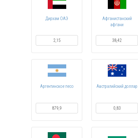
Дирхам ОАЭ
Афганистанский
афгани
2,15
38,42
Аргентинское песо
Австралийский доллар
879,9
0,83