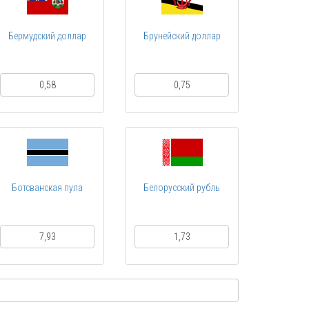
Бермудский доллар
Брунейский доллар
0,58
0,75
Ботсванская пула
Белорусский рубль
7,93
1,73