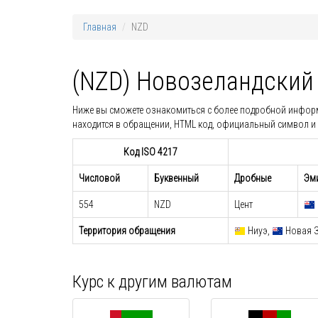
Главная
NZD
(NZD) Новозеландский
Ниже вы сможете ознакомиться с более подробной информац
находится в обращении, HTML код, официальный символ и 
Код ISO 4217
Числовой
Буквенный
Дробные
Эми
554
NZD
Цент
Территория обращения
Ниуэ,
Новая З
Курс к другим валютам