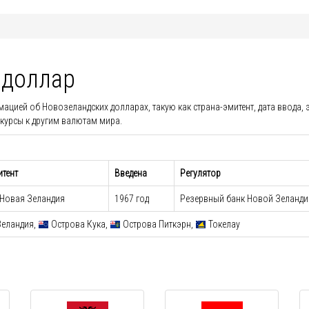
 доллар
ией об Новозеландских долларах, такую как страна-эмитент, дата ввода, э
курсы к другим валютам мира.
тент
Введена
Регулятор
Новая Зеландия
1967 год
Резервный банк Новой Зеланди
еландия,
Острова Кука,
Острова Питкэрн,
Токелау