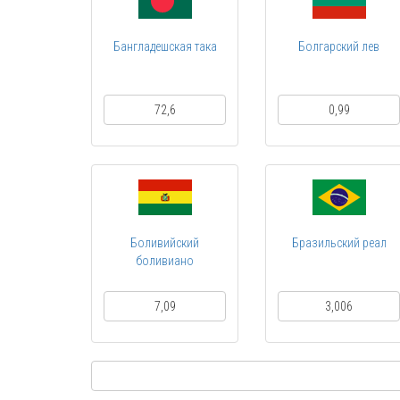
Бангладешская така
Болгарский лев
72,6
0,99
Боливийский
Бразильский реал
боливиано
7,09
3,006