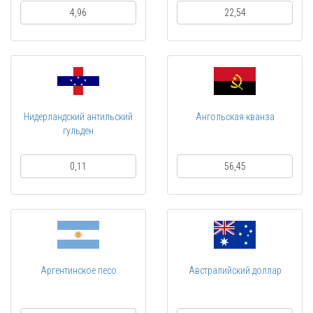
4,96
22,54
Нидерландский антильский
Ангольская кванза
гульден
0,11
56,45
Аргентинское песо
Австралийский доллар