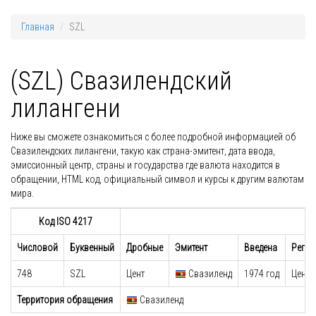
Главная
SZL
(SZL) Свазилендский
лилангени
Ниже вы сможете ознакомиться с более подробной информацией об
Свазилендских лилангени, такую как страна-эмитент, дата ввода,
эмиссионный центр, страны и государства где валюта находится в
обращении, HTML код, официальный символ и курсы к другим валютам
мира.
Код ISO 4217
Числовой
Буквенный
Дробные
Эмитент
Введена
Регул
748
SZL
Цент
Свазиленд
1974 год
Центр
Территория обращения
Свазиленд