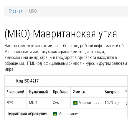
Главная
MRO
(MRO) Мавританская угия
Ниже вы сможете ознакомиться с более подробной информацией об
Мавританских угиях, такую как страна-эмитент, дата ввода,
эмиссионный центр, страны и государства где валюта находится в
обращении, HTML код, официальный символ и курсы к другим валютам
мира.
Код ISO 4217
Числовой
Буквенный
Дробные
Эмитент
Введена
Рег
929
MRO
Хумс
Мавритания
1973 год
Цен
Территория обращения
Мавритания