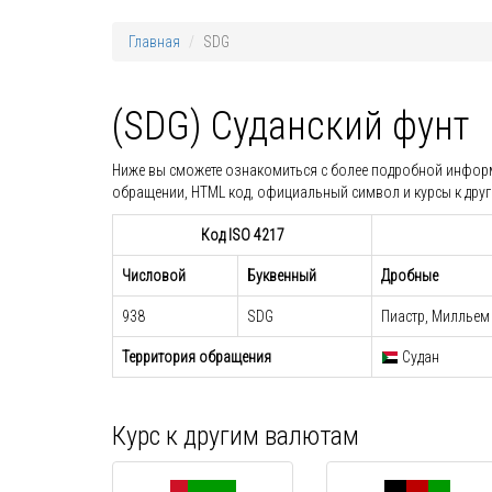
Главная
SDG
(SDG) Суданский фунт
Ниже вы сможете ознакомиться с более подробной информац
обращении, HTML код, официальный символ и курсы к дру
Код ISO 4217
Числовой
Буквенный
Дробные
938
SDG
Пиастр, Милльем
Территория обращения
Судан
Курс к другим валютам