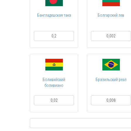
Бангладешская така
Болгарский лев
0,2
0,002
Боливийский
Бразильский реал
боливиано
0,02
0,008