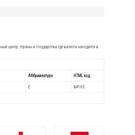
ый центр, страны и государства где валюта находится в
Аббривеатура
HTML код
£
&#163;