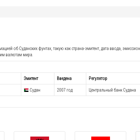
ией об Суданских фунтах, такую как страна-эмитент, дата ввода, эмиссионн
гим валютам мира.
Эмитент
Введена
Регулятор
Судан
2007 год
Центральный банк Судана