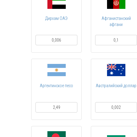
Дирхам ОАЭ
Афганистанский
афгани
0,006
0,1
Аргентинское песо
Австралийский доллар
2,49
0,002