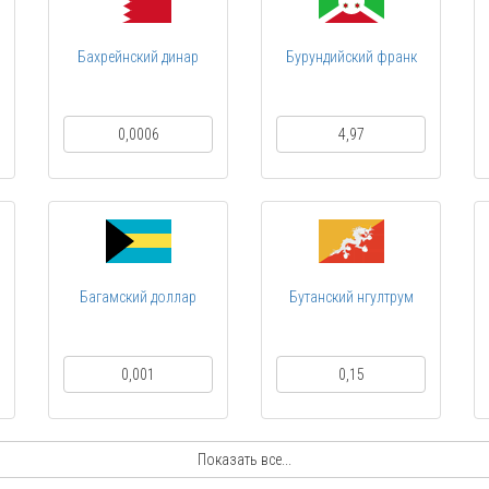
Бахрейнский динар
Бурундийский франк
0,0006
4,97
Багамский доллар
Бутанский нгултрум
0,001
0,15
Показать все...