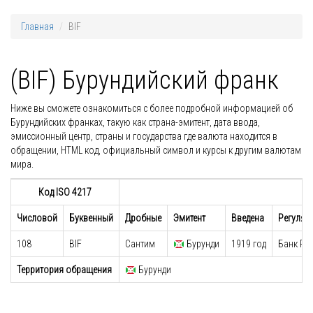
Главная
BIF
(BIF) Бурундийский франк
Ниже вы сможете ознакомиться с более подробной информацией об
Бурундийских франках, такую как страна-эмитент, дата ввода,
эмиссионный центр, страны и государства где валюта находится в
обращении, HTML код, официальный символ и курсы к другим валютам
мира.
Код ISO 4217
Числовой
Буквенный
Дробные
Эмитент
Введена
Регулят
108
BIF
Сантим
Бурунди
1919 год
Банк Ре
Территория обращения
Бурунди