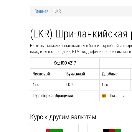
Главная
LKR
(LKR) Шри-ланкийская 
Ниже вы сможете ознакомиться с более подробной информац
находится в обращении, HTML код, официальный символ и 
Код ISO 4217
Числовой
Буквенный
Дробные
144
LKR
Цент
Территория обращения
Шри-Ланка
Курс к другим валютам