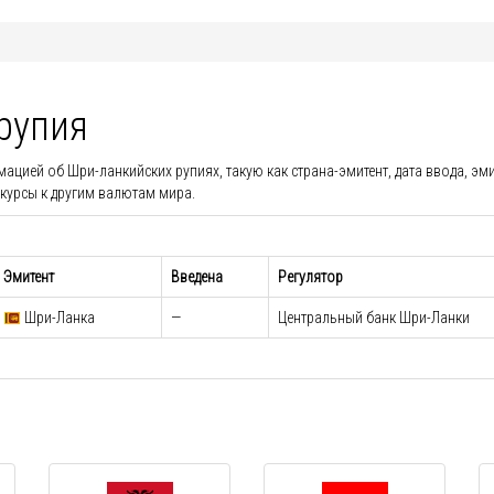
рупия
ией об Шри-ланкийских рупиях, такую как страна-эмитент, дата ввода, эми
курсы к другим валютам мира.
Эмитент
Введена
Регулятор
Шри-Ланка
—
Центральный банк Шри-Ланки