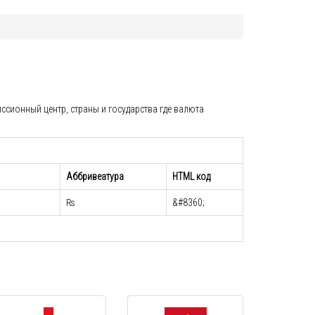
ссионный центр, страны и государства где валюта
Аббривеатура
HTML код
₨
&#8360;