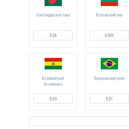
Бангладешская така
Болгарский лев
0,36
0,005
Боливийский
Бразильский реал
боливиано
0,03
0,01