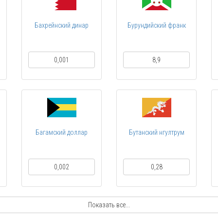
Бахрейнский динар
Бурундийский франк
0,001
8,9
Багамский доллар
Бутанский нгултрум
0,002
0,28
Показать все...