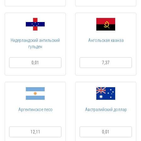
Нидерландский антильский
Ангольская кванза
гульден
0,01
7,37
Аргентинское песо
Австралийский доллар
12,11
0,01