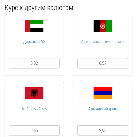
Курс к другим валютам
Дирхам ОАЭ
Афганистанский афгани
0,02
0,52
Албанский лек
Армянский драм
0,65
2,95