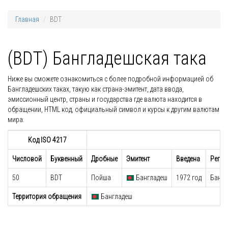
Главная
BDT
(BDT) Бангладешская така
Ниже вы сможете ознакомиться с более подробной информацией об
Бангладешских таках, такую как страна-эмитент, дата ввода,
эмиссионный центр, страны и государства где валюта находится в
обращении, HTML код, официальный символ и курсы к другим валютам
мира.
Код ISO 4217
Числовой
Буквенный
Дробные
Эмитент
Введена
Регул
50
BDT
Пойша
Бангладеш
1972 год
Банк 
Территория обращения
Бангладеш